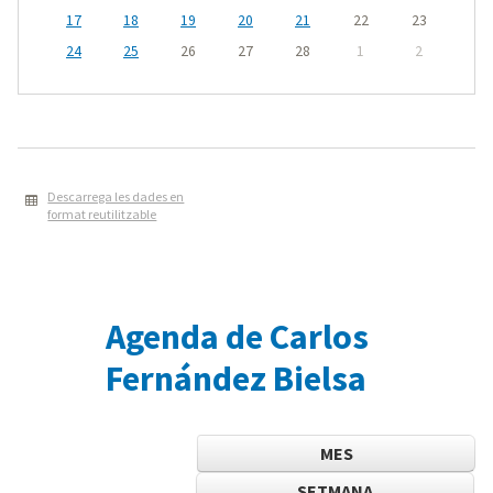
17
18
19
20
21
22
23
24
25
26
27
28
1
2
Descarrega les dades en
format reutilitzable
Agenda de Carlos
Fernández Bielsa
MES
SETMANA