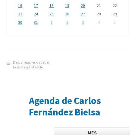
16
17
18
19
20
21
22
23
24
25
26
27
28
29
30
31
1
2
3
4
5
Descarrega les dades en
format reutilitzable
Agenda de Carlos
Fernández Bielsa
MES