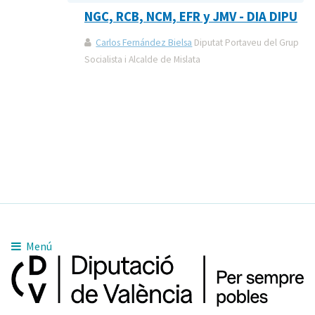
NGC, RCB, NCM, EFR y JMV - DIA DIPU
Carlos Fernández Bielsa
Diputat Portaveu del Grup
Socialista i Alcalde de Mislata
Menú