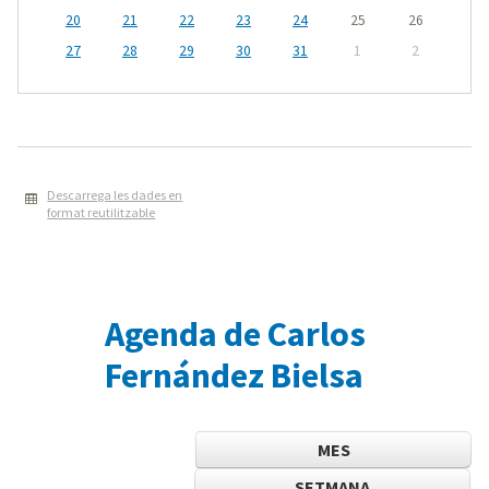
20
21
22
23
24
25
26
27
28
29
30
31
1
2
Descarrega les dades en
format reutilitzable
Agenda de Carlos
Fernández Bielsa
MES
SETMANA