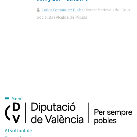
Carlos Fernández Bielsa
Diputat Portaveu del Grup
Socialista i Alcalde de Mislata
Menú
Al voltant de