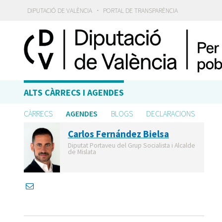
·
DIPUTACIÓ DE VALÈNCIA
PORTAL DE TRANSPARÈNCIA
ALTS CÀRRECS I AGENDES
CÀRRECS
AGENDES
BLOGS
DECLARACIONS
Carlos Fernández Bielsa
Diputat Portaveu del Grup Socialista i Alcalde
de Mislata