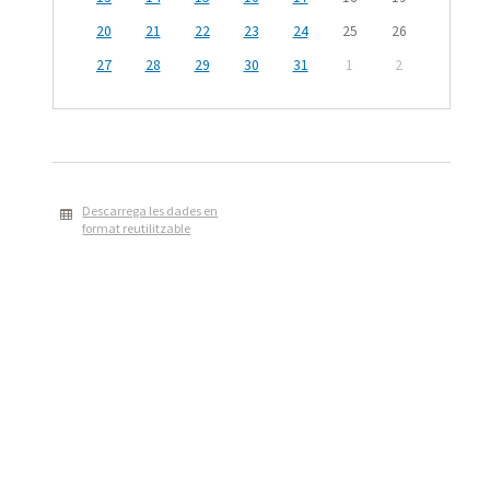
20
21
22
23
24
25
26
27
28
29
30
31
1
2
Descarrega les dades en
format reutilitzable