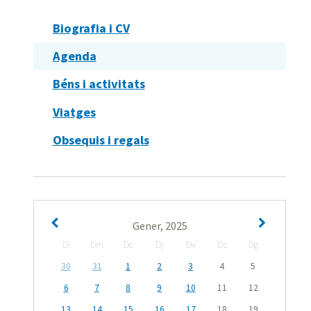
Biografia i CV
Agenda
Béns i activitats
Viatges
Obsequis i regals
Gener, 2025
Dl
Dm
Dc
Dj
Dv
Ds
Dg
30
31
1
2
3
4
5
6
7
8
9
10
11
12
13
14
15
16
17
18
19