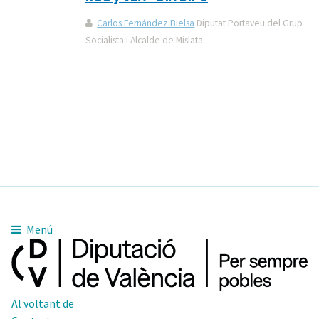
Carlos Fernández Bielsa
Diputat Portaveu del Grup
Socialista i Alcalde de Mislata
Menú
Al voltant de