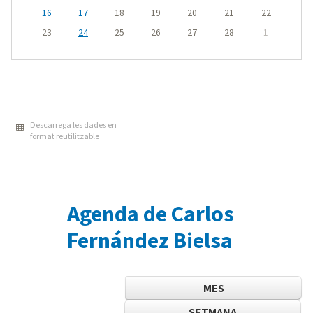
16
17
18
19
20
21
22
23
24
25
26
27
28
1
Descarrega les dades en
format reutilitzable
Agenda de Carlos
Fernández Bielsa
MES
SETMANA