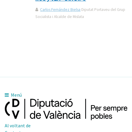
Carlos Fernández Bielsa
Diputat Portaveu del Grup
Socialista i Alcalde de Mislata
Menú
Al voltant de