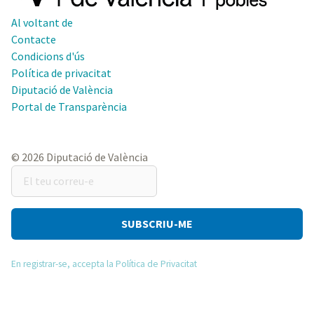
Al voltant de
Contacte
Condicions d'ús
Política de privacitat
Diputació de València
Portal de Transparència
© 2026 Diputació de València
El
teu
correu-
e
En registrar-se, accepta la Política de Privacitat