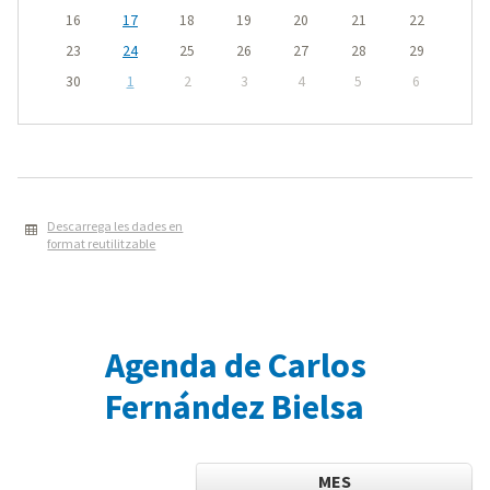
16
17
18
19
20
21
22
23
24
25
26
27
28
29
30
1
2
3
4
5
6
Descarrega les dades en
format reutilitzable
Agenda de Carlos
Fernández Bielsa
MES