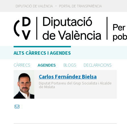
·
DIPUTACIÓ DE VALÈNCIA
PORTAL DE TRANSPARÈNCIA
ALTS CÀRRECS I AGENDES
CÀRRECS
AGENDES
BLOGS
DECLARACIONS
Carlos Fernández Bielsa
Diputat Portaveu del Grup Socialista i Alcalde
de Mislata