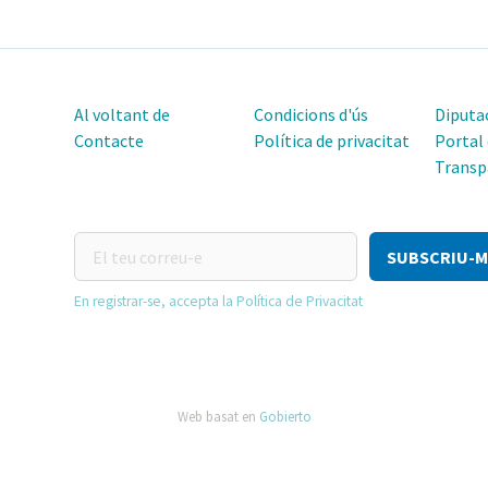
Al voltant de
Condicions d'ús
Diputac
Contacte
Política de privacitat
Portal
Transp
El
teu
correu-
En registrar-se, accepta la Política de Privacitat
e
Web basat en
Gobierto