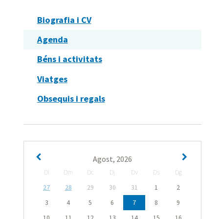
Biografia i CV
Agenda
Béns i activitats
Viatges
Obsequis i regals
Agost, 2026
Dl
Dm
Dc
Dj
Dv
Ds
Dg
27
28
29
30
31
1
2
3
4
5
6
7
8
9
10
11
12
13
14
15
16