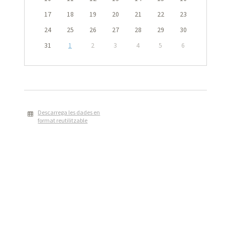
17
18
19
20
21
22
23
24
25
26
27
28
29
30
31
1
2
3
4
5
6
Descarrega les dades en
format reutilitzable