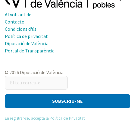
Al voltant de
Contacte
Condicions d'ús
Política de privacitat
Diputació de València
Portal de Transparència
© 2026 Diputació de València
El
teu
correu-
e
En registrar-se, accepta la Política de Privacitat