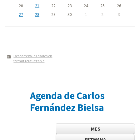
20
21
22
23
24
25
26
27
28
29
30
1
2
3
Descarrega les dades en
format reutilitzable
Agenda de Carlos
Fernández Bielsa
MES
SETMANA