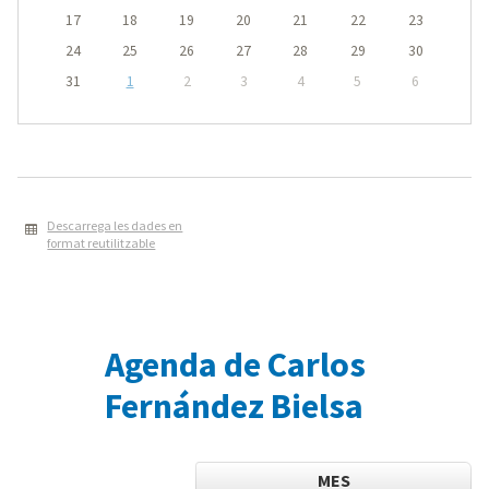
17
18
19
20
21
22
23
24
25
26
27
28
29
30
31
1
2
3
4
5
6
Descarrega les dades en
format reutilitzable
Agenda de Carlos
Fernández Bielsa
MES