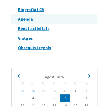
Biografia i CV
Agenda
Béns i activitats
Viatges
Obsequis i regals
Agost, 2026
Dl
Dm
Dc
Dj
Dv
Ds
Dg
27
28
29
30
31
1
2
3
4
5
6
7
8
9
10
11
12
13
14
15
16