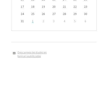
17
18
19
20
21
22
23
24
25
26
27
28
29
30
31
1
2
3
4
5
6
Descarrega les dades en
format reutilitzable