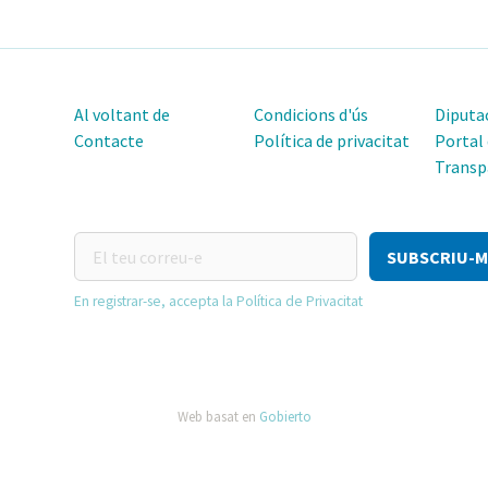
Al voltant de
Condicions d'ús
Diputac
Contacte
Política de privacitat
Portal
Transp
El
teu
correu-
En registrar-se, accepta la Política de Privacitat
e
Web basat en
Gobierto