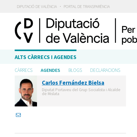
·
DIPUTACIÓ DE VALÈNCIA
PORTAL DE TRANSPARÈNCIA
ALTS CÀRRECS I AGENDES
CÀRRECS
AGENDES
BLOGS
DECLARACIONS
Carlos Fernández Bielsa
Diputat Portaveu del Grup Socialista i Alcalde
de Mislata