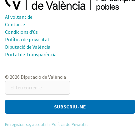
Al voltant de
Contacte
Condicions d'ús
Política de privacitat
Diputació de València
Portal de Transparència
© 2026 Diputació de València
El
teu
correu-
e
En registrar-se, accepta la Política de Privacitat