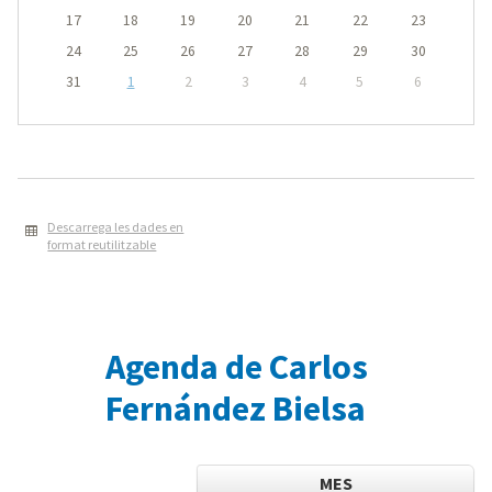
17
18
19
20
21
22
23
24
25
26
27
28
29
30
31
1
2
3
4
5
6
Descarrega les dades en
format reutilitzable
Agenda de Carlos
Fernández Bielsa
MES