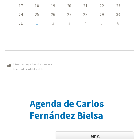
17
18
19
20
21
22
23
24
25
26
27
28
29
30
31
1
2
3
4
5
6
Descarrega les dades en
format reutilitzable
Agenda de Carlos
Fernández Bielsa
MES