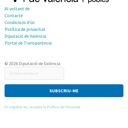
Al voltant de
Contacte
Condicions d'ús
Política de privacitat
Diputació de València
Portal de Transparència
© 2026 Diputació de València
El
teu
correu-
e
En registrar-se, accepta la Política de Privacitat