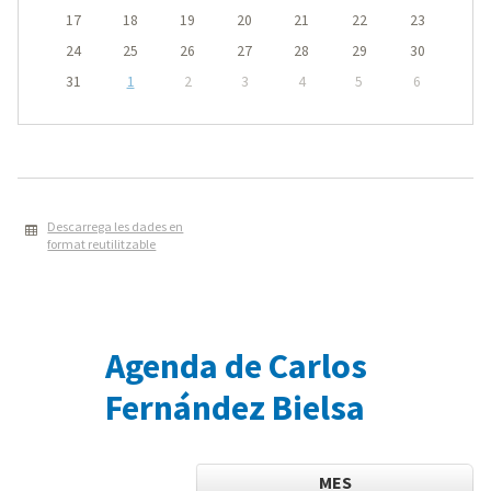
17
18
19
20
21
22
23
24
25
26
27
28
29
30
31
1
2
3
4
5
6
Descarrega les dades en
format reutilitzable
Agenda de Carlos
Fernández Bielsa
MES