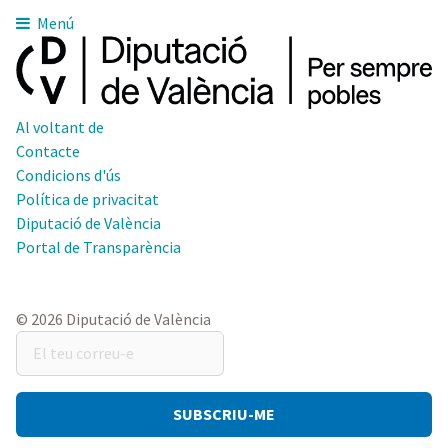
Menú
Al voltant de
Contacte
Condicions d'ús
Política de privacitat
Diputació de València
Portal de Transparència
© 2026 Diputació de València
El
teu
correu-
e