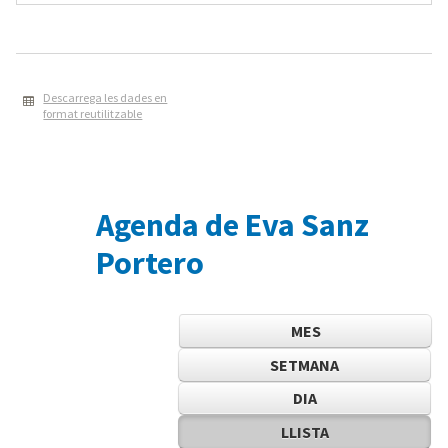
Descarrega les dades en
format reutilitzable
Agenda de Eva Sanz
Portero
MES
SETMANA
DIA
LLISTA