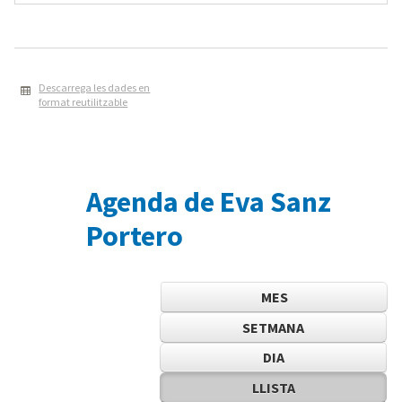
Descarrega les dades en
format reutilitzable
Agenda de Eva Sanz
Portero
MES
SETMANA
DIA
LLISTA