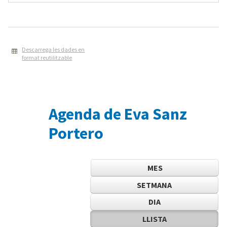
Descarrega les dades en
format reutilitzable
Agenda de Eva Sanz
Portero
MES
SETMANA
DIA
LLISTA