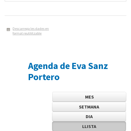
Descarrega les dades en
format reutilitzable
Agenda de Eva Sanz
Portero
MES
SETMANA
DIA
LLISTA