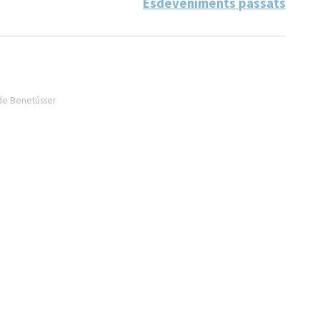
Esdeveniments passats
 de Benetússer