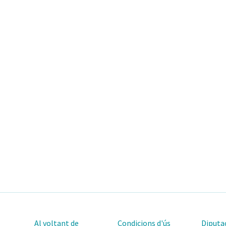
Al voltant de
Condicions d'ús
Diputac