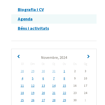
Biografia i CV
Agenda
Béns i activitats
Novembre, 2024
Dl
Dm
Dc
Dj
Dv
Ds
Dg
28
29
30
31
1
2
3
4
5
6
7
8
9
10
11
12
13
14
15
16
17
18
19
20
21
22
23
24
25
26
27
28
29
30
1