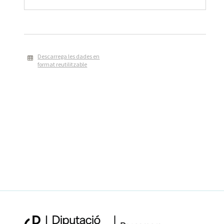
Descarrega les dades en
format reutilitzable