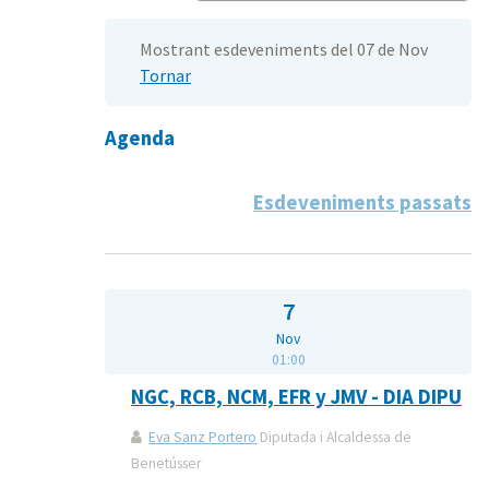
Mostrant esdeveniments del 07 de Nov
Tornar
Agenda
Esdeveniments passats
7
Nov
01:00
NGC, RCB, NCM, EFR y JMV - DIA DIPU
Eva Sanz Portero
Diputada i Alcaldessa de
Benetússer