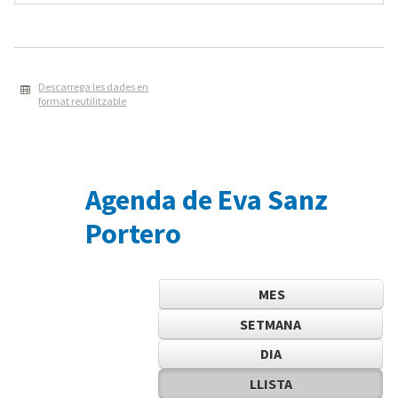
Descarrega les dades en
format reutilitzable
Agenda de Eva Sanz
Portero
MES
SETMANA
DIA
LLISTA