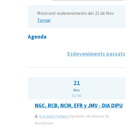
Mostrant esdeveniments del 21 de Nov
Tornar
Agenda
Esdeveniments passats
21
Nov
01:00
NGC, RCB, NCM, EFR y JMV - DIA DIPU
Eva Sanz Portero
Diputada i Alcaldessa de
Benetússer