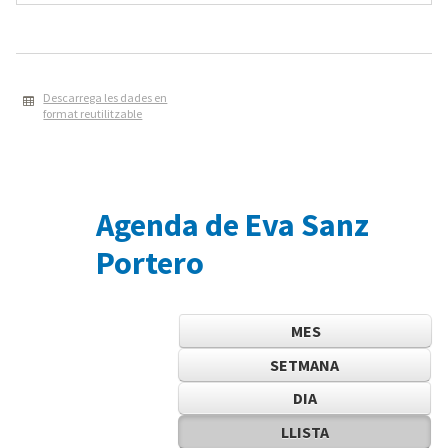
Descarrega les dades en
format reutilitzable
Agenda de Eva Sanz
Portero
MES
SETMANA
DIA
LLISTA