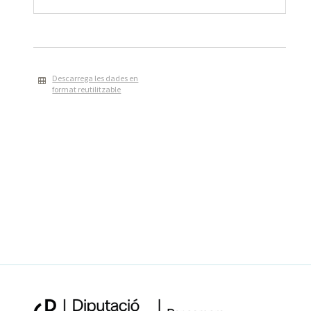
Descarrega les dades en
format reutilitzable