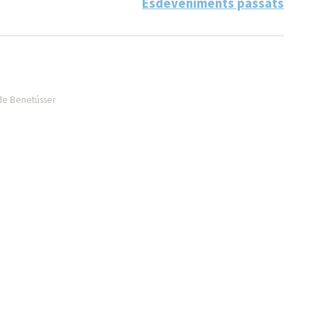
Esdeveniments passats
 de Benetússer