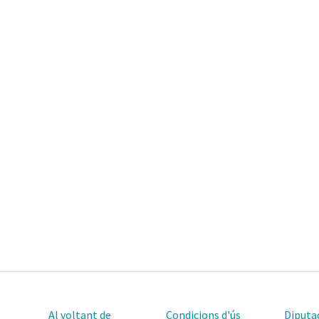
Al voltant de
Condicions d'ús
Diputac