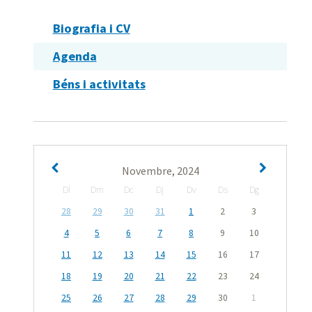
Biografia i CV
Agenda
Béns i activitats
Novembre, 2024
Dl
Dm
Dc
Dj
Dv
Ds
Dg
28
29
30
31
1
2
3
4
5
6
7
8
9
10
11
12
13
14
15
16
17
18
19
20
21
22
23
24
25
26
27
28
29
30
1