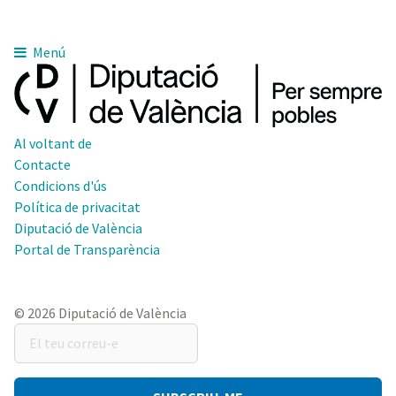
Menú
Al voltant de
Contacte
Condicions d'ús
Política de privacitat
Diputació de València
Portal de Transparència
© 2026 Diputació de València
El
teu
correu-