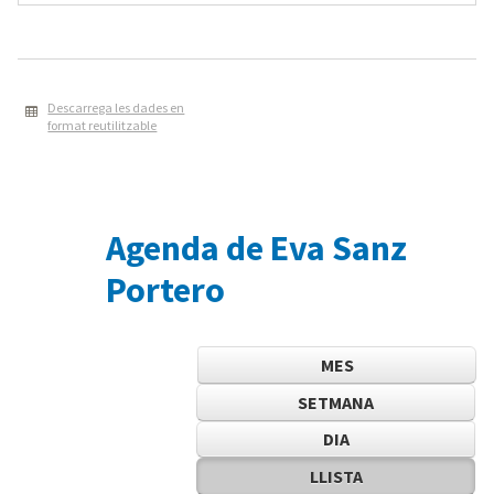
Descarrega les dades en
format reutilitzable
Agenda de Eva Sanz
Portero
MES
SETMANA
DIA
LLISTA