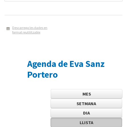
Descarrega les dades en
format reutilitzable
Agenda de Eva Sanz
Portero
MES
SETMANA
DIA
LLISTA