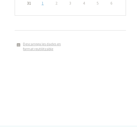
31
1
2
3
4
5
6
Descarrega les dades en
format reutilitzable