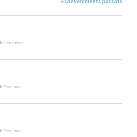
Esdeveniments passats
 de Benetússer
 de Benetússer
 de Benetússer