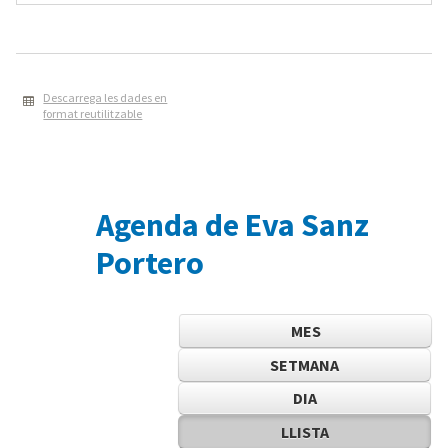
Descarrega les dades en
format reutilitzable
Agenda de Eva Sanz
Portero
MES
SETMANA
DIA
LLISTA