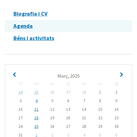
Biografia i CV
Agenda
Béns i activitats
Març, 2025
Dl
Dm
Dc
Dj
Dv
Ds
Dg
24
25
26
27
28
1
2
3
4
5
6
7
8
9
10
11
12
13
14
15
16
17
18
19
20
21
22
23
24
25
26
27
28
29
30
31
1
2
3
4
5
6