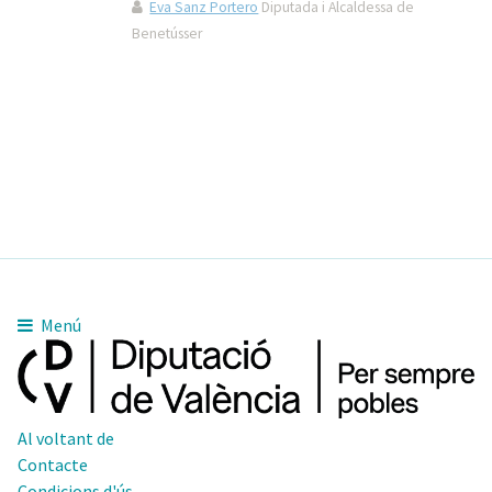
Eva Sanz Portero
Diputada i Alcaldessa de
Benetússer
Menú
Al voltant de
Contacte
Condicions d'ús