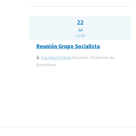
22
Jul
10:00
Reunión Grupo Socialista
Eva Sanz Portero
Diputada i Alcaldessa de
Benetússer