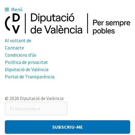
Menú
Al voltant de
Contacte
Condicions d'ús
Política de privacitat
Diputació de València
Portal de Transparència
© 2026 Diputació de València
El
teu
correu-
e