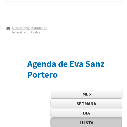
Descarrega les dades en
format reutilitzable
Agenda de Eva Sanz
Portero
MES
SETMANA
DIA
LLISTA