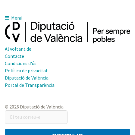
Menú
Al voltant de
Contacte
Condicions d'ús
Política de privacitat
Diputació de València
Portal de Transparència
© 2026 Diputació de València
El
teu
correu-