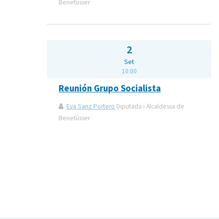
Benetússer
2
Set
10:00
Reunión Grupo Socialista
Eva Sanz Portero
Diputada i Alcaldessa de
Benetússer