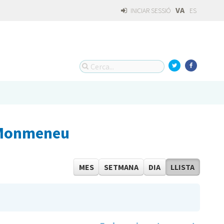
VA
INICIAR SESSIÓ
ES
 Monmeneu
MES
SETMANA
DIA
LLISTA