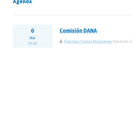
Agenda
6
Comisión DANA
Mai
Francisco Comes Monmeneu
Diputado de
09:00