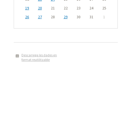
19
20
21
22
23
24
25
26
27
28
29
30
31
1
Descarrega les dades en
format reutilitzable