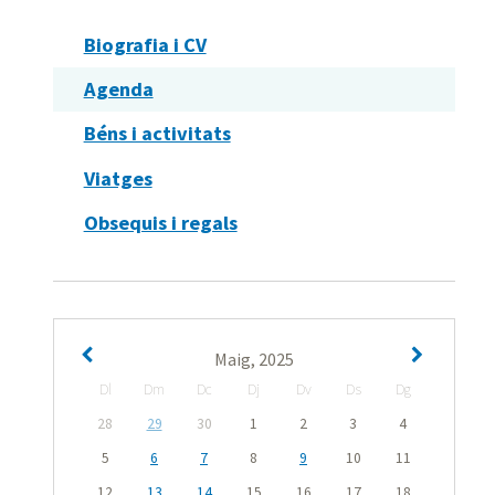
Biografia i CV
Agenda
Béns i activitats
Viatges
Obsequis i regals
Maig, 2025
Dl
Dm
Dc
Dj
Dv
Ds
Dg
28
29
30
1
2
3
4
5
6
7
8
9
10
11
12
13
14
15
16
17
18