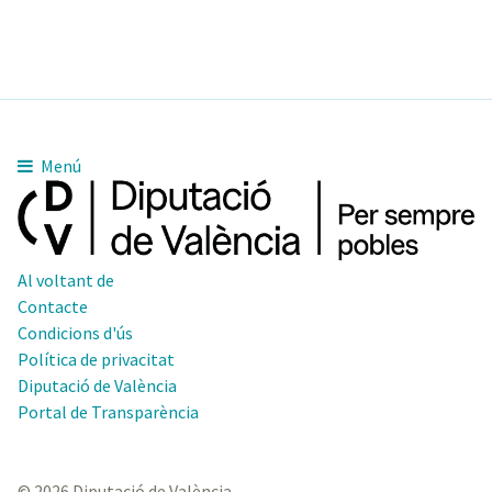
Guadasséqu
11pm
-
Menú
Al voltant de
Contacte
Condicions d'ús
Política de privacitat
Diputació de València
Portal de Transparència
© 2026 Diputació de València