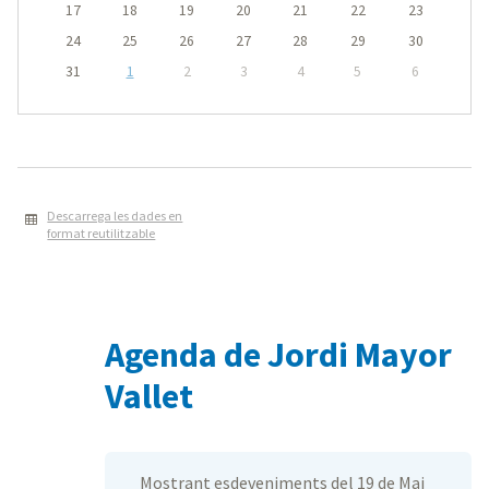
17
18
19
20
21
22
23
24
25
26
27
28
29
30
31
1
2
3
4
5
6
Descarrega les dades en
format reutilitzable
Agenda de Jordi Mayor
Vallet
Mostrant esdeveniments del 19 de Mai