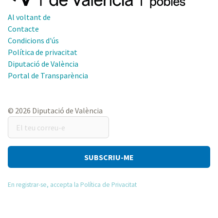
Al voltant de
Contacte
Condicions d'ús
Política de privacitat
Diputació de València
Portal de Transparència
© 2026 Diputació de València
El
teu
correu-
e
En registrar-se, accepta la Política de Privacitat