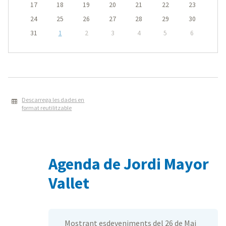
17
18
19
20
21
22
23
24
25
26
27
28
29
30
31
1
2
3
4
5
6
Descarrega les dades en
format reutilitzable
Agenda de Jordi Mayor
Vallet
Mostrant esdeveniments del 26 de Mai