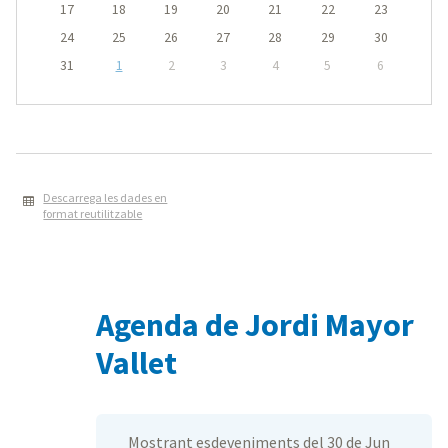
17
18
19
20
21
22
23
24
25
26
27
28
29
30
31
1
2
3
4
5
6
Descarrega les dades en
format reutilitzable
Agenda de Jordi Mayor
Vallet
Mostrant esdeveniments del 30 de Jun