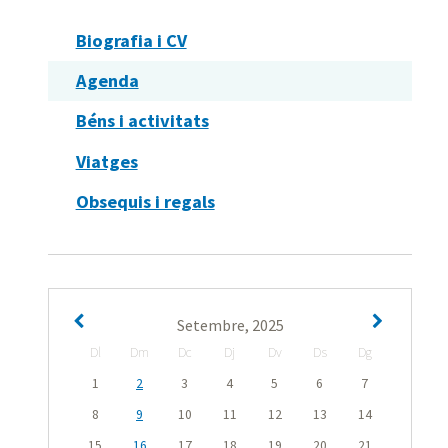
Biografia i CV
Agenda
Béns i activitats
Viatges
Obsequis i regals
Setembre, 2025
Dl
Dm
Dc
Dj
Dv
Ds
Dg
1
2
3
4
5
6
7
8
9
10
11
12
13
14
15
16
17
18
19
20
21