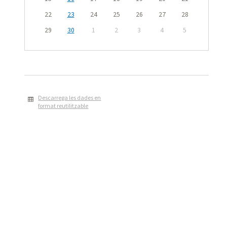
22
23
24
25
26
27
28
29
30
1
2
3
4
5
Descarrega les dades en
format reutilitzable