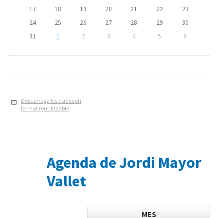
17
18
19
20
21
22
23
24
25
26
27
28
29
30
31
1
2
3
4
5
6
Descarrega les dades en
format reutilitzable
Agenda de Jordi Mayor
Vallet
MES