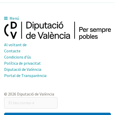
Menú
Al voltant de
Contacte
Condicions d'ús
Política de privacitat
Diputació de València
Portal de Transparència
© 2026 Diputació de València
El
teu
correu-