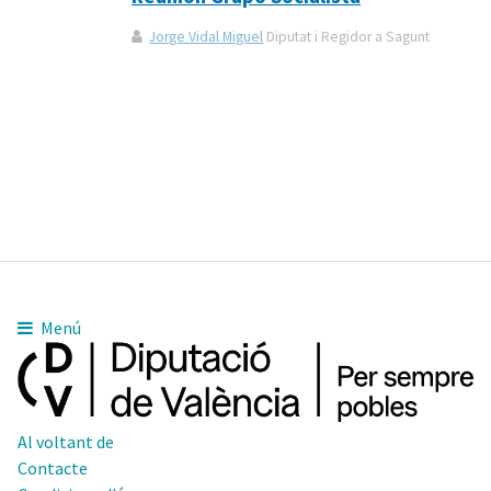
Jorge Vidal Miguel
Diputat i Regidor a Sagunt
Menú
Al voltant de
Contacte