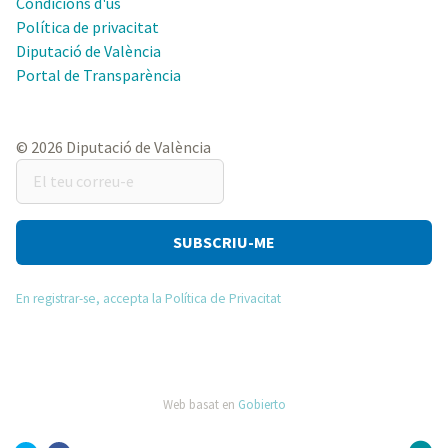
Condicions d'ús
Política de privacitat
Diputació de València
Portal de Transparència
© 2026 Diputació de València
El
teu
correu-
e
En registrar-se, accepta la Política de Privacitat
Web basat en
Gobierto