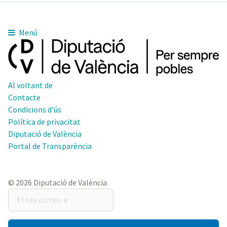
Menú
Al voltant de
Contacte
Condicions d'ús
Política de privacitat
Diputació de València
Portal de Transparència
© 2026 Diputació de València
El
teu
correu-