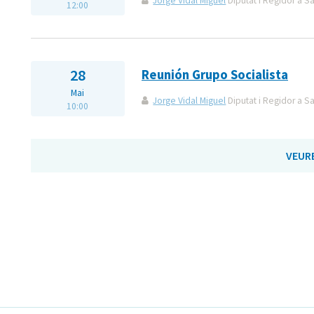
Jorge Vidal Miguel
Diputat i Regidor a S
12:00
28
Reunión Grupo Socialista
Mai
Jorge Vidal Miguel
Diputat i Regidor a S
10:00
VEUR