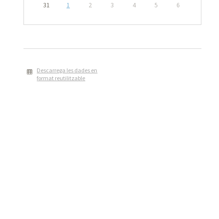
31
1
2
3
4
5
6
Descarrega les dades en
format reutilitzable