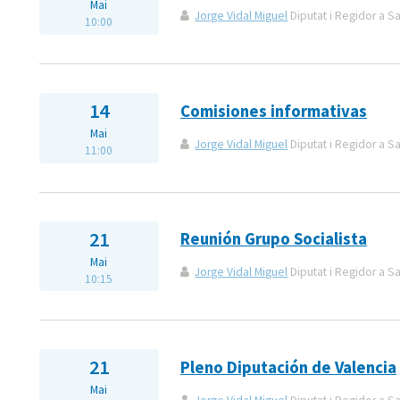
Mai
Jorge Vidal Miguel
Diputat i Regidor a S
10:00
14
Comisiones informativas
Mai
Jorge Vidal Miguel
Diputat i Regidor a S
11:00
21
Reunión Grupo Socialista
Mai
Jorge Vidal Miguel
Diputat i Regidor a S
10:15
21
Pleno Diputación de Valencia
Mai