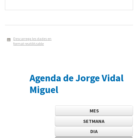
Descarrega les dades en
format reutilitzable
Agenda de Jorge Vidal
Miguel
MES
SETMANA
DIA