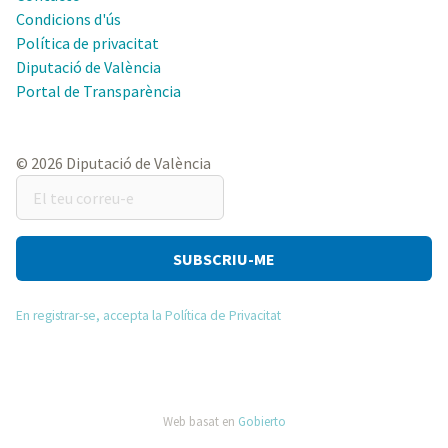
Condicions d'ús
Política de privacitat
Diputació de València
Portal de Transparència
© 2026 Diputació de València
El
teu
correu-
e
En registrar-se, accepta la Política de Privacitat
Web basat en
Gobierto