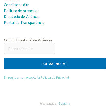
Condicions d'ús
Política de privacitat
Diputació de València
Portal de Transparència
© 2026 Diputació de València
El
teu
correu-
e
En registrar-se, accepta la Política de Privacitat
Web basat en
Gobierto