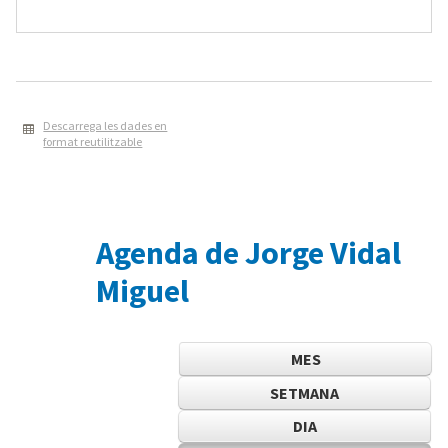
Descarrega les dades en
format reutilitzable
Agenda de Jorge Vidal
Miguel
MES
SETMANA
DIA