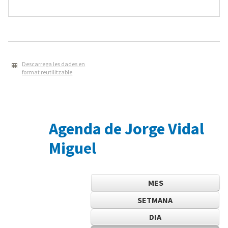
Descarrega les dades en
format reutilitzable
Agenda de Jorge Vidal
Miguel
MES
SETMANA
DIA