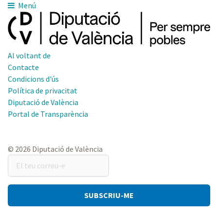
Menú
Al voltant de
Contacte
Condicions d'ús
Política de privacitat
Diputació de València
Portal de Transparència
© 2026 Diputació de València
El
teu
correu-
e