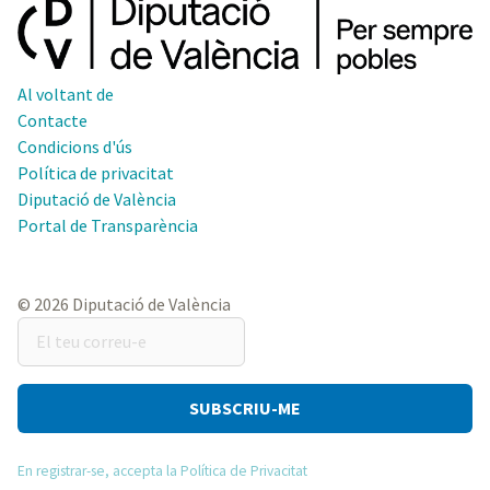
Al voltant de
Contacte
Condicions d'ús
Política de privacitat
Diputació de València
Portal de Transparència
© 2026 Diputació de València
El
teu
correu-
e
En registrar-se, accepta la Política de Privacitat