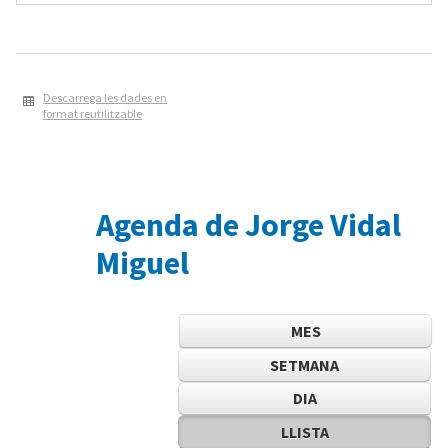
Descarrega les dades en
format reutilitzable
Agenda de Jorge Vidal
Miguel
MES
SETMANA
DIA
LLISTA