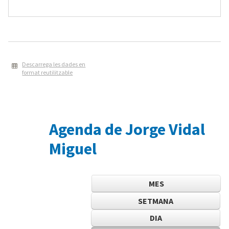
Descarrega les dades en
format reutilitzable
Agenda de Jorge Vidal
Miguel
MES
SETMANA
DIA