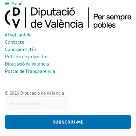
Menú
Al voltant de
Contacte
Condicions d'ús
Política de privacitat
Diputació de València
Portal de Transparència
© 2026 Diputació de València
El
teu
correu-
e