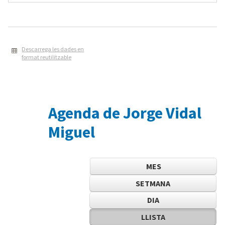
Descarrega les dades en
format reutilitzable
Agenda de Jorge Vidal
Miguel
MES
SETMANA
DIA
LLISTA