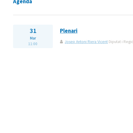
Agenda
31
Plenari
Mar
Josep Antoni Riera Vicent
Diputat i Regi
11:00