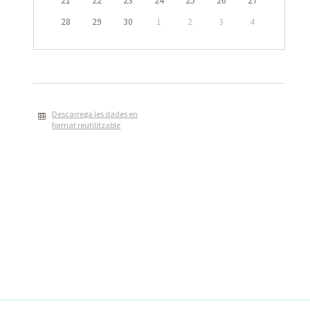
21
22
23
24
25
26
27
28
29
30
1
2
3
4
Descarrega les dades en
format reutilitzable