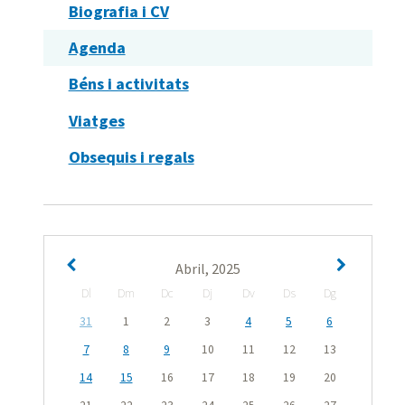
Biografia i CV
Agenda
Béns i activitats
Viatges
Obsequis i regals
Abril, 2025
Dl
Dm
Dc
Dj
Dv
Ds
Dg
31
1
2
3
4
5
6
7
8
9
10
11
12
13
14
15
16
17
18
19
20