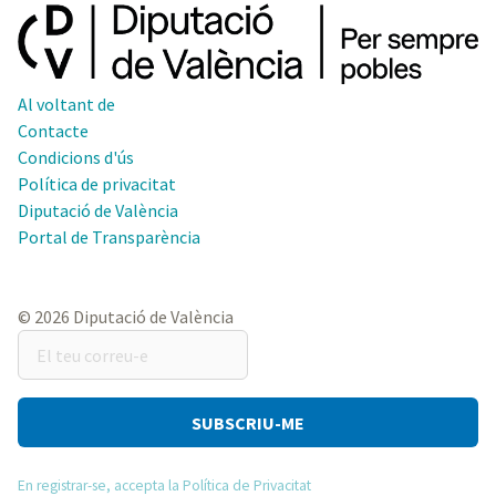
Al voltant de
Contacte
Condicions d'ús
Política de privacitat
Diputació de València
Portal de Transparència
© 2026 Diputació de València
El
teu
correu-
e
En registrar-se, accepta la Política de Privacitat