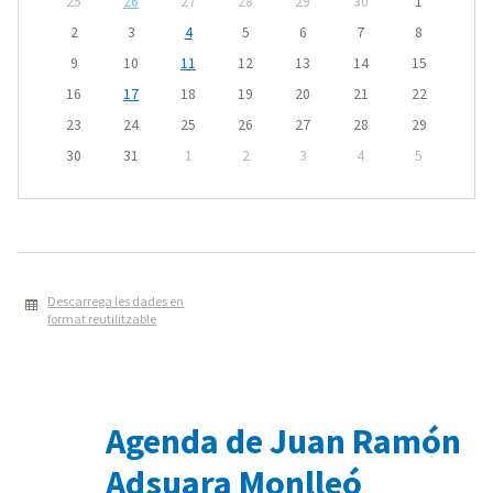
25
26
27
28
29
30
1
2
3
4
5
6
7
8
9
10
11
12
13
14
15
16
17
18
19
20
21
22
23
24
25
26
27
28
29
30
31
1
2
3
4
5
Descarrega les dades en
format reutilitzable
Agenda de Juan Ramón
Adsuara Monlleó