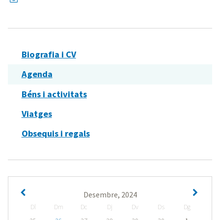
Biografia i CV
Agenda
Béns i activitats
Viatges
Obsequis i regals
Desembre, 2024
Dl
Dm
Dc
Dj
Dv
Ds
Dg